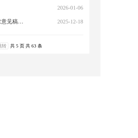
2026-01-06
关于征求《博湖县禁止开垦陡坡地范围划定成果》（征求意见稿）意见建议的公告
2025-12-18
跳转
共 5 页
共 63 条