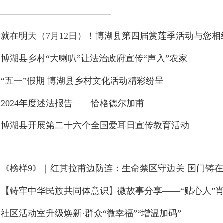
博湖县乡村“大喇叭”让法治政府宣传“声入”农家
“五一”假期 博湖县乡村文化活动精彩纷呈
2024年度述法报告——恰格德尔加甫
博湖县开展第二十六个全国爱耳日宣传教育活动
《榜样9》｜红其拉甫边防连：生命禁区守边关 国门铸
社区活动室升级焕新·群众“微幸福”“增温加码”