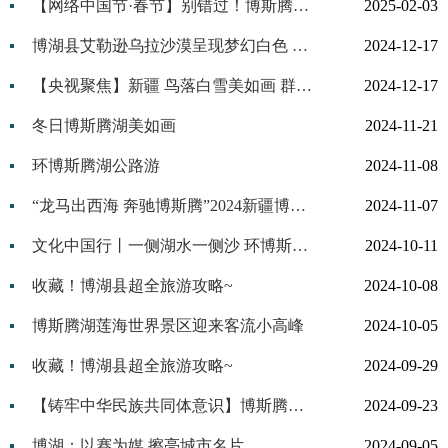
【网络中国节·春节】别错过！博斯腾湖冰雪游开启热闹嗨玩模式
2025-02-03
博湖县艾勒逊乌拉沙漠呈现梦幻白色 沙海雪缝宛如长龙气势如虹
2024-12-17
【央视聚焦】新疆 鸟落白雪美如画 群鸟翱翔羽生辉
2024-12-17
冬日博斯腾湖美如画
2024-11-21
环博斯腾湖公路游
2024-11-08
“龙马出西海 奔驰博斯腾”2024新疆博斯腾湖西海龙马文化旅游节暨冬季赛马大会即将开赛！
2024-11-07
文化中国行丨一侧湖水一侧沙 环博斯腾湖公路带火巴州旅游
2024-10-11
收藏！博湖县超全旅游攻略~
2024-10-08
博斯腾湖莲海世界景区迎来客流小高峰
2024-10-05
收藏！博湖县超全旅游攻略~
2024-09-29
【铸牢中华民族共同体意识】博斯腾湖：大漠深处的“江南”鱼乡
2024-09-23
博湖：以赛为媒 擦亮城市名片
2024-09-05