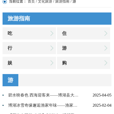
当前位置：
首页
/
文化旅游
/
旅游指南
/
游
旅游指南
吃
住
行
游
娱
购
游
碧水映春色 西海迎客来——博湖县大河口景区清明小长假迎来踏青热潮
2025-04-05
博湖冰雪奇缘邂逅渔家年味——渔家牧家农家共绘新春盛景 冰雪文旅赋能乡村振兴
2025-02-04