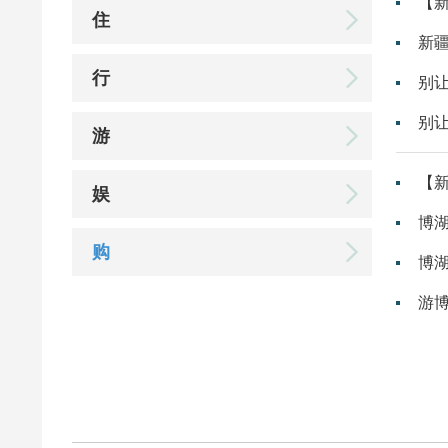
【
住
新
行
别
别让
游
【
娱
博
购
博湖
游博