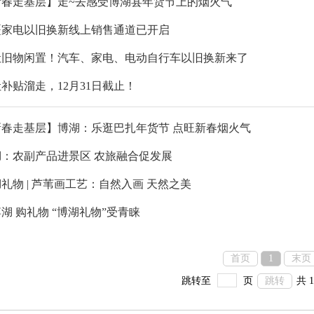
新春走基层】走~去感受博湖县年货节上的烟火气
疆家电以旧换新线上销售通道已开启
让旧物闲置！汽车、家电、电动自行车以旧换新来了
补贴溜走，12月31日截止！
新春走基层】博湖：乐逛巴扎年货节 点旺新春烟火气
湖：农副产品进景区 农旅融合促发展
礼物 | 芦苇画工艺：自然入画 天然之美
湖 购礼物 “博湖礼物”受青睐
首页
1
末页
跳转至
页
跳转
共 