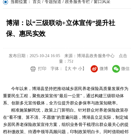
当前位置：
首页
/
专题报道
/
政务服务专栏
/
窗口风采
博湖：以“三级联动+立体宣传”提升社
保、惠民实效
发布日期：2025-10-24 16:05
来源：博湖县政务服务中心
点击
量：
751
打印
字体：【
大
中
小
】
微博
微信
今年以来，博湖县坚持把推动城乡居民养老保险高质量发展作为
重要民生工程，聚焦政策宣传“最后一公里”，通过构建三级联动体
系、创新多元宣传载体，全方位提升群众参保率与政策知晓率。
精准施策解民忧，政策上门算明白。
针对群众对养老保险政策存
在“看不懂、算不清、不愿缴”的普遍问题，博湖县立足实际，制定城
乡居民养老保险政策宣传方案，组织业务骨干梳理出群众最关心的提
档补缴政策、待遇申领等高频问题，印制政策明白卡。同时借助睦邻