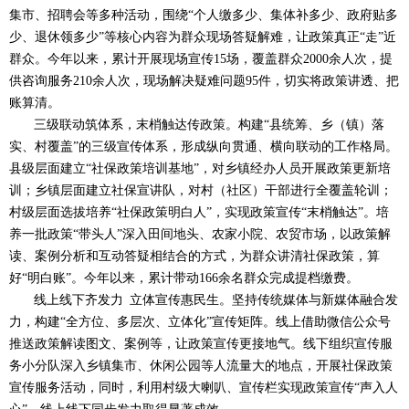
集市、招聘会等多种活动，围绕“个人缴多少、集体补多少、政府贴多
少、退休领多少”等核心内容为群众现场答疑解难，让政策真正“走”近
群众。今年以来，累计开展现场宣传
15
场，覆盖群众
2000
余人次，提
供咨询服务
210
余人次，现场解决疑难问题
95
件，切实将政策讲透、把
账算清。
三级联动筑体系，末梢触达传政策。
构建“县统筹、乡（镇）落
实、村覆盖”的三级宣传体系，形成纵向贯通、横向联动的工作格局。
县级层面建立“社保政策培训基地”，对乡镇经办人员开展政策更新培
训；乡镇层面建立社保宣讲队，对村（社区）干部进行全覆盖轮训；
村级层面选拔培养“社保政策明白人”，实现政策宣传“末梢触达”。培
养一批政策“带头人”深入田间地头、农家小院、农贸市场，以政策解
读、案例分析和互动答疑相结合的方式，为群众讲清社保政策，算
好“明白账”。今年以来，累计带动
166
余名群众完成提档缴费。
线上线下齐发力
立体宣传惠民生。
坚持传统媒体与新媒体融合发
力，构建“全方位、多层次、立体化”宣传矩阵。线上借助微信公众号
推送政策解读图文、案例等，让政策宣传更接地气。线下组织宣传服
务小分队深入乡镇集市、休闲公园等人流量大的地点，开展社保政策
宣传服务活动，同时，利用村级大喇叭、宣传栏实现政策宣传“声入人