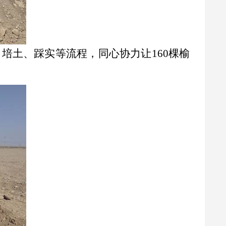
、培土、踩实等流程，同心协力让
160
棵榆