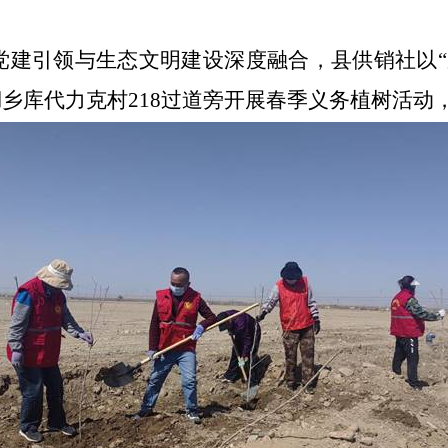
党建引领与生态文明建设深度融合，县供销社以“
湖乡库代力克村
218
过道旁开展春季义务植树活动