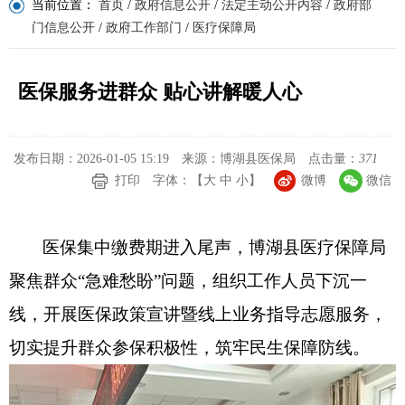
当前位置：
首页
/
政府信息公开
/
法定主动公开内容
/
政府部
门信息公开
/
政府工作部门
/
医疗保障局
医保服务进群众 贴心讲解暖人心
发布日期：2026-01-05 15:19
来源：博湖县医保局
点击量：
371
打印
字体：【
大
中
小
】
微博
微信
医保集中缴费期进入尾声，博湖县医疗保障局
聚焦群众“急难愁盼”问题，组织工作人员下沉一
线，开展医保政策宣讲暨线上业务指导志愿服务，
切实提升群众参保积极性，筑牢民生保障防线。