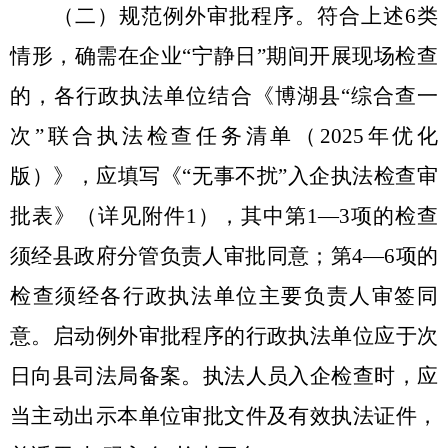
（二）规范例外审批程序。
符合上述
6
类
情形，确需在企业
“宁静日”
期间开展现场检查
的，各行政执法单位结合《博湖县“综合查一
次”联合执法检查任务清单（
2025
年优化
版）》，应填写《
“
无事不扰
”
入企执法检查审
批表》（详见附件
1
），其中第
1
—
3
项的检查
须经县政府分管负责人审批同意；第
4
—
6
项的
检查须经各行政执法单位主要负责人审签同
意。启动例外审批程序的行政执法单位应于次
日向县司法局备案。执法人员入企检查时，应
当主动出示本单位审批文件及有效执法证件，