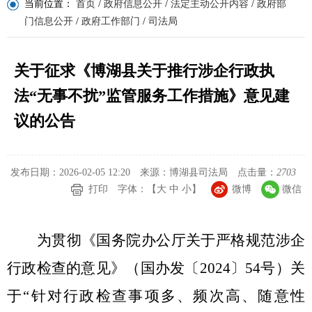
当前位置：
首页
/
政府信息公开
/
法定主动公开内容
/
政府部
门信息公开
/
政府工作部门
/
司法局
关于征求《博湖县关于推行涉企行政执
法“无事不扰”监管服务工作措施》意见建
议的公告
发布日期：2026-02-05 12:20
来源：博湖县司法局
点击量：
2703
打印
字体：【
大
中
小
】
微博
微信
为贯彻《国务院办公厅关于严格规范涉企
行政检查的意见》
（国办发〔
2024
〕
54
号）关
于
“
针对行政检查事项多、频次高、
随意性