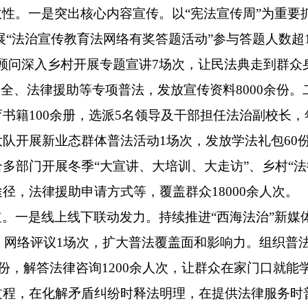
效性。
一是突出核心内容宣传。
以“宪法宣传周”为重要
展“法治宣传教育法网络有奖答题活动”参与答题人数
超
顾问深入乡村开展专题宣
讲
7
场
次，让民法典走到群众
安全、法律援助等专项普法，发放宣传资
料
8000
余份
。
育书籍
100
余册
，选派
5
名领导及干部担任法治副校长，
大队开展新业态群体普法活
动
1
场次，发放学法礼包
60
多部门开展冬季“大宣讲、大培训、大走访”、乡村“法
途径，法律援助申请方式等，覆盖群众
18000
余人
次。
道
。一是线上线下联动发力。
持续推进“西海法治”新
，网络评议
1
场次，扩大普法覆盖面和影响力。组织普
份，解答法律咨询
1200
余人次，让群众在家门口就能
过程，在化解矛盾纠纷时释法明理，在提供法律服务时