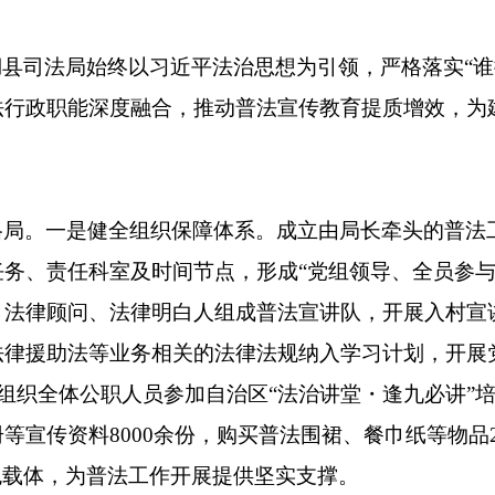
湖县司法局始终以习近平法治思想为引领，严格落实“
法行政职能深度融合，推动普法宣传教育提质增效，为
格局。
一是健全组织保障体系。
成立由局长牵头的普法
务、责任科室及时间节点，形成“党组领导、全员参与
）法律顾问、法律明白人组成普法宣讲队，开展入村宣
法律援助法等业务相关的法律法规纳入学习计划，
开展
组织全体公职人员参加自治区“法治讲堂・逢九必讲”
册等宣传资料
8000
余份，购买普法围裙、餐巾纸等物品
特色载体，为普法工作开展提供坚实支撑。