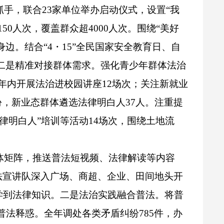
抓手，联合
23
家
单位举办启动仪式，设置“我
150
人
次，覆盖群众
超
4000
人
次。围绕“美好
身边。结合
“
4
・
15
”
全民国家安全教育日、自
二是精准对接群体需求。
强化青少年群体法治
年内开展法治进校园讲座
12
场次
；关注新就业
份
，新业态群体遴选法律明白
人
37
人。注重提
律明白人”培训等活动
14
场
次，围绕土地流
媒体矩阵，推送普法短视频、法律解读等内容
法宣讲队深入广场、商超、企业、田间地头开
学到法律知识。二是法治实践融合普法。将普
普法释惑。全年调处各类矛盾纠纷
785
件，办