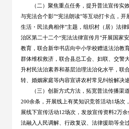
（二）聚焦重点任务，提升普法宣传实
与宪法合个影”“宪法朗读”等互动打卡点，开
生活・民法典相伴”主题，组织村（居）法律
治区第二十二个“宪法法律宣传月”开展国家
教育，联合新华书店向中小学校赠送法治教
群体维权救济，联合县总工会、妇联、交警
升村民法治素养和基层治理法治化水平，联合
转、婚姻家庭等内容宣讲农村常见纠纷解决
（三）创新方式方法，拓宽普法传播渠
200
余条，开展线上有奖知识竞答活动
1
场次
展线下宣传活动
12
场次，发放宣传资料
2
万余
法融入人民调解、行政复议、法律援助等全