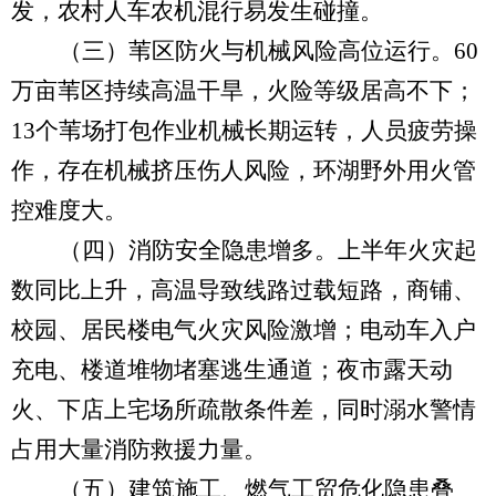
发，农村人车农机混行易发生碰撞。
（三）苇区防火与机械风险高位运行
。
60
万亩苇区持续高温干旱，火险等级居高不下；
13
个苇场打包作业机械长期运转，人员疲劳操
作，存在机械挤压伤人风险，环湖野外用火管
控难度大。
（四）消防安全隐患增多。
上半年火灾起
数同比上升，高温导致线路过载短路，商铺、
校园、居民楼电气火灾风险激增；电动车入户
充电、楼道堆物堵塞逃生通道；夜市露天动
火、下店上宅场所疏散条件差，同时溺水警情
占用大量消防救援力量。
（五）建筑施工、燃气工贸危化隐患叠