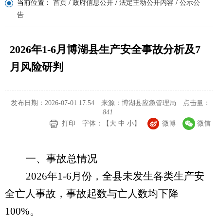
当前位置：
首页
/
政府信息公开
/
法定主动公开内容
/
公示公
告
2026年1-6月博湖县生产安全事故分析及7
月风险研判
发布日期：2026-07-01 17:54
来源：博湖县应急管理局
点击量：
841
打印
字体：【
大
中
小
】
微博
微信
一、事故总情况
2026
年
1-6
月份，全县未发生各类生产安
全亡人事故，事故起数与亡人数均下降
100%
。