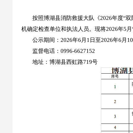
按照博湖县消防救援大队《
2026
年度“
机确定检查单位和执法人员。现将
2026
年
5
月
公示期间：
2026
年
6
月
1
日至
2026
年
6
月
1
监督电话：
0996-6627152
地址：博湖县西虹路
719
号