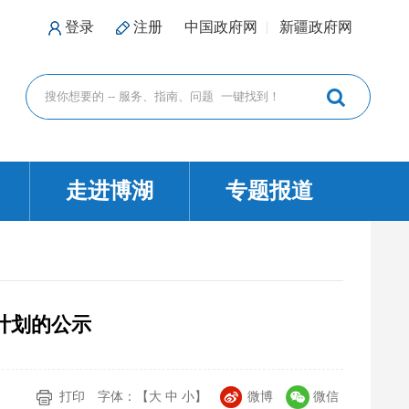
登录
注册
中国政府网
新疆政府网
走进博湖
专题报道
查计划的公示
打印
字体：【
大
中
小
】
微博
微信