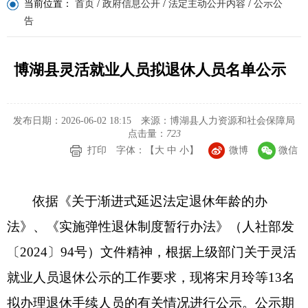
当前位置：
首页
/
政府信息公开
/
法定主动公开内容
/
公示公
告
博湖县灵活就业人员拟退休人员名单公示
发布日期：2026-06-02 18:15
来源：博湖县人力资源和社会保障局
点击量：
723
打印
字体：【
大
中
小
】
微博
微信
依据《关于渐进式延迟法定退休年龄的办
法》、《实施弹性退休制度暂行办法》（人社部发
〔
2024
〕
94
号）文件精神，根据上级部门关于灵活
就业人员退休公示的工作要求，现将宋月玲等
13
名
拟办理退休手续人员的有关情况进行公示。公示期