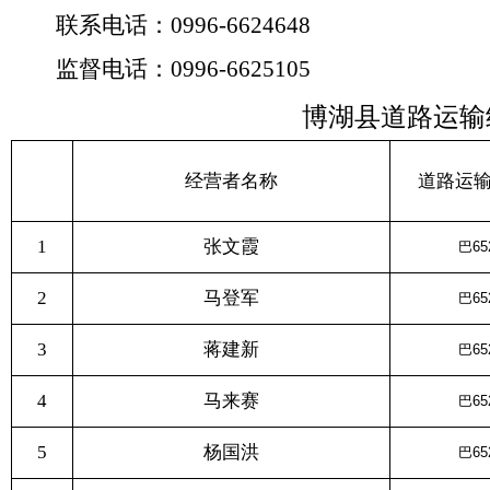
联系电话：
0996-6624648
监督电话：
0996-6625105
博湖县道路运输
经营者名称
道路运
1
张文霞
巴65
2
马登军
巴65
3
蒋建新
巴65
4
马来赛
巴65
5
杨国洪
巴65