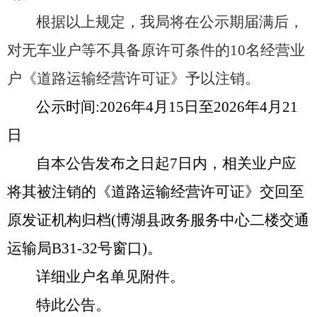
根据以上规定，我局将在公示期届满后，
对无车业户等不具备原许可条件的
10
名经营业
户《道路运输经营许可证》予以注销。
公示时间
:2026
年
4
月
15
日至
2026
年
4
月
21
日
自本公告发布之日起
7
日内，相关业户应
将其被注销的《道路运输经营许可证》交回至
原发证机构归档
(
博湖县政务服务中心二楼交通
运输局
B31-32
号窗口
)
。
详细业户名单见附件。
特此公告。