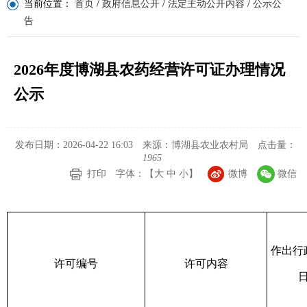
当前位置：
首页
/
政府信息公开
/
法定主动公开内容
/
公示公
告
2026年度博湖县农药经营许可证办理情况
公示
发布日期：2026-04-22 16:03
来源：博湖县农业农村局
点击量：
1965
打印
字体：【
大
中
小
】
微博
微信
作出行
许可编号
许可内容