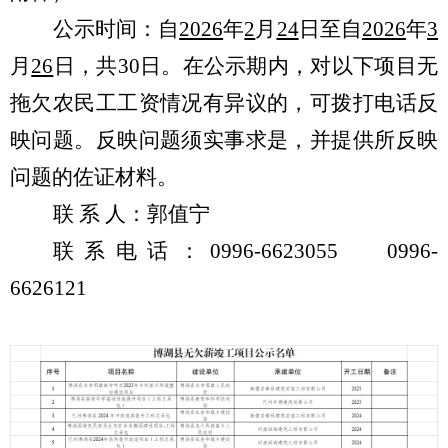
公示时间：自
2026
年
2
月
24
日至自
2026
年
3
月
26
日，共
30
日。在公示期内，对以下项目无
拖欠农民工工资情况有异议的，可拨打电话反
映问题。反映问题须实事求是，并提供所反映
问题的佐证材料。
联 系 人：郭值宁
联系电话：
0996-6623055 0996-
6626121