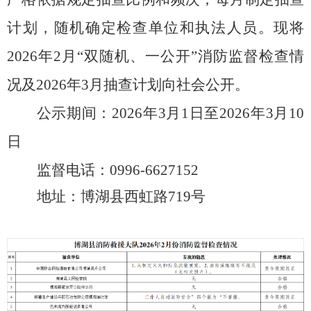
计划，随机确定检查单位和执法人员。现将
2026
年
2
月“双随机、一公开”消防监督检查情
况及
2026
年
3
月抽查计划向社会公开。
公示期间：
2026
年
3
月
1
日至
2026
年
3
月
10
日
监督电话：
0996-6627152
地址：博湖县西虹路
719
号