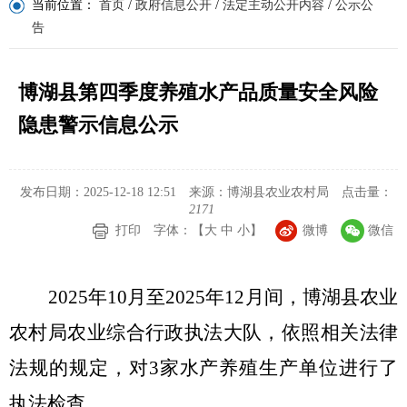
当前位置：
首页
/
政府信息公开
/
法定主动公开内容
/
公示公
告
博湖县第四季度养殖水产品质量安全风险
隐患警示信息公示
发布日期：2025-12-18 12:51
来源：博湖县农业农村局
点击量：
2171
打印
字体：【
大
中
小
】
微博
微信
2025
年
10
月至
2025
年
12
月间，博湖县农业
农村局农业综合行政执法大队，依照相关法律
法规的规定，对
3
家水产养殖生产单位进行了
执法检查。