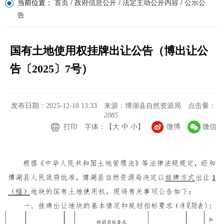
当前位置：
首页
/
政府信息公开
/
法定主动公开内容
/
公示公
告
国有土地使用权挂牌出让公告（博出让公
告〔2025〕7号）
发布日期：2025-12-18 13:33
来源：博湖县自然资源局
点击量：
2085
打印
字体：【
大
中
小
】
微博
微信