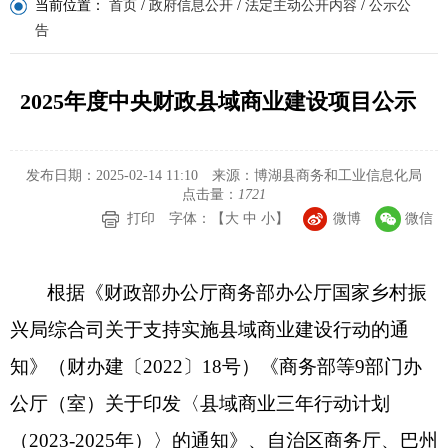
当前位置：
首页
/
政府信息公开
/
法定主动公开内容
/
公示公
告
2025年度中央财政县域商业建设项目公示
发布日期：2025-02-14 11:10
来源：博湖县商务和工业信息化局
点击量：
1721
打印
字体：【
大
中
小
】
微博
微信
根据《财政部办公厅
商务部办公厅
国家乡村振
兴局综合司关于支持实施县域商业建设行动的通
知》（财办建〔
2022
〕
18
号）《商务部等
9
部门办
公厅（室）关于印发
〈
县域商业三年行动计划
（
2023-2025
年）
〉
的通知》、自治区商务厅、巴州