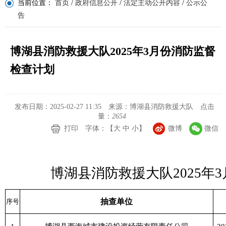
当前位置：
首页
/
政府信息公开
/
法定主动公开内容
/
公示公
告
博湖县消防救援大队2025年3月份消防监督
检查计划
发布日期：2025-02-27 11:35
来源：博湖县消防救援大队
点击
量：
2654
打印
字体：【
大
中
小
】
微博
微信
博湖县消防救援大队2025年
抽查单位
序号