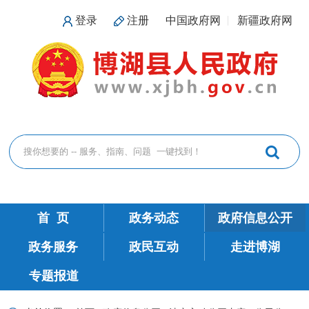
登录
注册
中国政府网
新疆政府网
首 页
政务动态
政府信息公开
政务服务
政民互动
走进博湖
专题报道