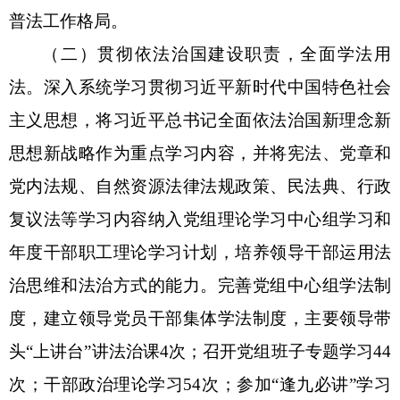
普法工作格局。
（二）
贯彻依法治国建设职责
，全面学法用
法
。
深入系统学习贯彻习近平新时代中国特色社会
主义思想，将习近平总书记全面依法治国新理念新
思想新战略作为重点
学习
内容，并将宪法、党章和
党内法规、自然资源法律法规政策、民法典
、行政
复议法等
学习
内容
纳入党组理论学习中心组学习和
年度
干部职工理论
学习计划，培养领导干部运用法
治思维和法治方式的能力。完善党组中心组学法制
度，建立领导党员干部集体学法制度，
主要领导
带
头
“
上讲台
”
讲
法治课
4
次；召开党组班子专题学习
44
次；干部政治理论学习
54
次；
参加
“
逢九必讲
”
学习