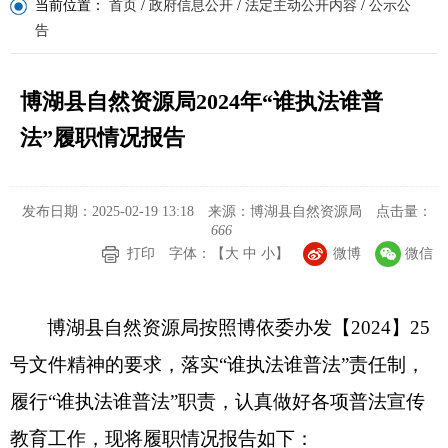
当前位置：
首页
/
政府信息公开
/
法定主动公开内容
/
公示公
告
博湖县自然资源局2024年“谁执法谁普
法”履职情况报告
发布日期：2025-02-19 13:18
来源：博湖县自然资源局
点击量：
666
打印
字体：【
大
中
小
】
微博
微信
博湖县自然资源局按照博依委办发【
202
4
】
2
5
号文件精神的要求，落实
“
谁执法谁普法
”
责任制，
履行
“
谁执法谁普法
”
职责，认真做好各项普法宣传
教育工作，现将履职情况报告如下
：