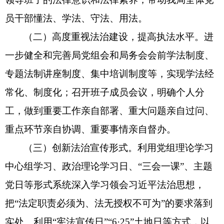
员干部懂法、学法、守法、用法
。
（二）高度重视法治建设，提高执法水平。
进
一步健全和完善局党组会和局务会会前学法制度、
专题法制讲座制度、集中培训制度等，实现学法经
常化、制度化；
召开班子成员会议，明确个人分
工，做到重要工作亲自部署、重大问题亲自过问、
重点环节亲自协调、重要事情亲自督办。
（
三
）
创新法治宣传形式。
利用党组理论学习
中心组学习、政治理论学习日、
“
三会一课
”
、主题
党日等形式系统深入学习领会习近平法治思想，
把
“
法定职责必须为、法无授权不可为
”
的要求落到
实处。利用
“
宪法宣传日
”“6·25”
土地日等方式，以