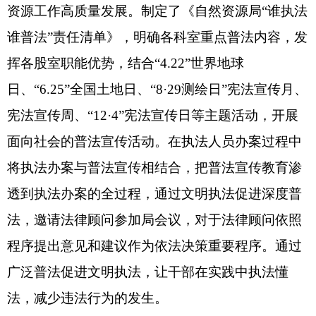
资源
工作
高质量发展
。
制定了《自然资源局
“
谁执法
谁普法
”
责任清单》，明确各科室重点普法内容，发
挥各股室职能优势，结合
“4.22”
世界地球
日、
“6.25”
全国土地日、
“8·29
测绘日
”
宪法宣传月、
宪法宣传周、
“12·4”
宪法宣传日等主题活动，开展
面向社会的普法宣传活动。在执法人员办案过程中
将执法办案与普法宣传相结合，把普法宣传教育渗
透到执法办案的全过程，通过文明执法促进深度普
法，
邀请法
律顾问参加
局
会议，对于法律顾问依照
程序提出意见和建议作为依法决策重要程序。通过
广泛普法促进文明执法，让
干部
在实践中执法懂
法，减少违法行为的发生。