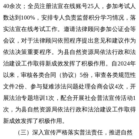
40
余次；
全员注册法宣在线账号
2
5
人，参加考试人
数达到
100%
，安排专人负责监督积分学习情况，落
实法宣在线考试工作。
邀请法律顾问参加公证会等
会议，对于法律顾问依照程序提出意见和建议作为
依法决策重要程序。为县自然资源局依法行政和法
治建设工作取得新成效发挥了积极作用。自
202
4
年
以来，审核各类合同（协议）
5
份，审查各类规范性
文件
2
份、参与疑难涉法问题处理会商会议
4
次，开
展法治专题培训
1
次，配合开展社会普法宣传活动
1
次，为县自然资源局依法行政和法治建设工作取得
新成效发挥了积极作用。
（
三
）
深入宣传严格落实普法责任，推进自然