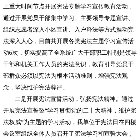
上重大时间节点开展宪法专题学习宣传教育活动，
通过开展党员干部集中学习、主要领导专题宣讲、
组织志愿者深入小区宣讲、入户释法等方式
推动宪
法深入人心，
目前共开展各类宪法主题学习宣传活
动
6次，
切实提高
了
全系统广大干部职工特别是领导
干部和机关工作人员的宪法意识，教育引导
党员干
部群众
必须以宪法为根本活动准则，增强宪法观
念，坚决维护宪法尊严
。
二是
开展
宪法
宣誓活动，弘扬宪法精神
。
通过
开展宪法宣誓暨
“
学习贯彻党的二十大精神，维护宪
法权威
”
为主题的学习活动，我单位
于宪法日
在四楼
会议室组织全体人员召开了宪法学习和宣誓大会，