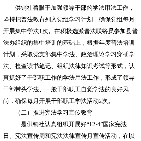
供销社
着眼于加强领导干部的学法用法工作，
坚持把普法教育列入
党组
学习计划，确保
党组每月
开展
集中学法
1
次。在积极选派普法联络员参加县普
法办组织的集中培训的基础上，根据年度普法培训
计划，采取党支部集中学法、
政治理论学习穿
插学
法、检查读书笔记、组织法律知识考试等形式，认
真抓好了干部职工作的学法用法工作，形成了领导
干部带头学法、一般干部职工自觉学法的良好风
尚
，确保每月开展干部职工学法活动
2次
。
（二）推进宪法学习宣传教育
一是供销社
认真组织开展好
“12·4”国家宪法
日
、宪法宣传周和宪法法律宣传月宣传活动
，
在以