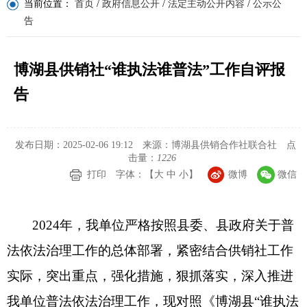
当前位置：
首页
/
政府信息公开
/
法定主动公开内容
/
公示公
告
博湖县供销社“谁执法谁普法”工作自评报
告
发布日期：2025-02-06 19:12
来源：博湖县供销合作社联合社
点
击量：
1226
打印
字体：【
大
中
小
】
微博
微信
202
4
年，我单位严格按照县委、县政府关于普
法依法治理工作的总体部署，紧密结合供销社工作
实际，突出重点，强化措施，狠抓落实，深入推进
我单位普法依法治理工作，现
对照《博湖县
“谁执法