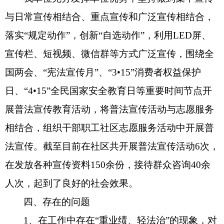
与日常宣传相结合、重点宣传和广泛宣传相结合，
落实
“规定动作”，创新“自选动作”，利用LED屏、
宣传栏、短视频、微信群
等
方式
广泛宣传，
围绕全
国
两会、
“
宪法宣传月
”、“3•15”消费者权益保护
日、“
4
•
15
”
全民国家安全教育日
等
重要时间节点开
展普法宣传教育活动
，
将普法宣传活动与志愿服务
相结合，组织干部职工社区志愿服务活动中开展普
法宣传。截至目前在社区共开展普法宣传活动
6次，
在
发放各种宣传资料
150
余份，接待群众咨询
40
余
人次，
起到
了良好的社会效果。
四
、存在的问题
1、在工作中存在“重业绩、轻法治”的现象，对