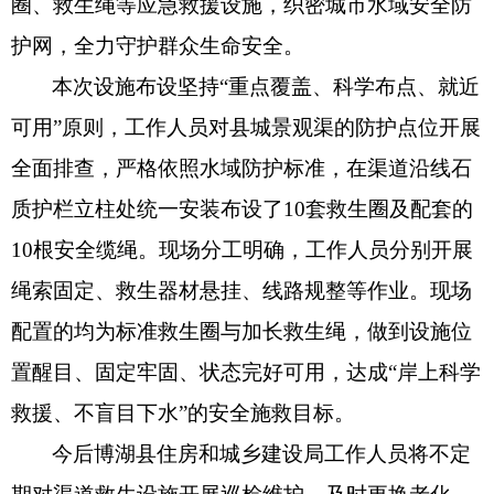
圈、救生绳等应急救援设施，织密城市水域安全防
护网，全力守护群众生命安全。
本次设施布设坚持
“
重点覆盖、科学布点、就近
可用
”
原则，工作人员对县城景观渠
的防护点位开展
全面排查，严格依照水域防护标准，在渠道沿线石
质护栏立柱处统一安装布设了
10
套救生圈及配套的
10
根安全缆绳。现场分工明确，工作人员分别开展
绳索固定、救生器材悬挂、线路规整等作业
。现场
配置的均为标准救生圈与加长救生绳，做到设施位
置醒目、固定牢固、状态完好可用，达成
“
岸上科学
救援、不盲目下水
”
的安全施救目标。
今后
博湖县住房和城乡建设局
工作人员将不定