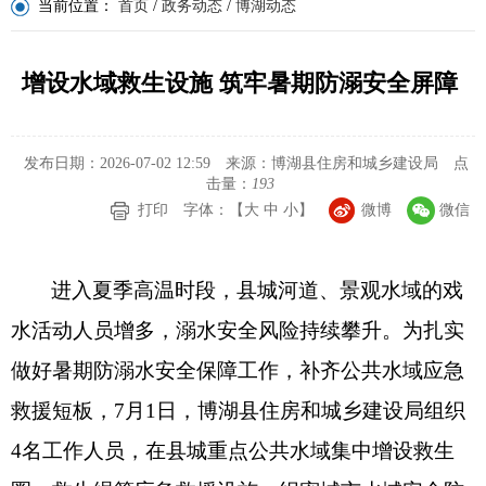
当前位置：
首页
/
政务动态
/
博湖动态
增设水域救生设施 筑牢暑期防溺安全屏障
发布日期：2026-07-02 12:59
来源：博湖县住房和城乡建设局
点
击量：
193
打印
字体：【
大
中
小
】
微博
微信
进入夏季高温时段，县城河道、景观水域的戏
水活动人员增多，溺水安全风险持续攀升。为扎实
做好暑期防溺水安全保障工作，补齐公共水域应急
救援短板，
7
月
1
日，博湖县住房和城乡建设局
组织
4
名工作人员，
在县城重点公共水域集中增设救生