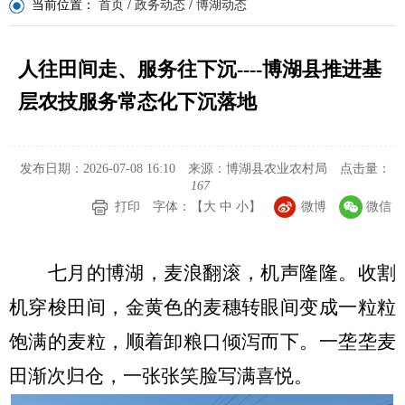
当前位置：
首页
/
政务动态
/
博湖动态
人往田间走、服务往下沉----博湖县推进基
层农技服务常态化下沉落地
发布日期：2026-07-08 16:10
来源：博湖县农业农村局
点击量：
167
打印
字体：【
大
中
小
】
微博
微信
七月的博湖，麦浪翻滚，机声隆隆。收割
机穿梭田间，金黄色的麦穗转眼间变成一粒粒
饱满的麦粒，顺着卸粮口倾泻而下。一垄垄麦
田渐次归仓，一张张笑脸写满喜悦。