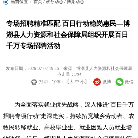
当前位置：
首页
/
政务动态
/
博湖动态
专场招聘精准匹配 百日行动稳岗惠民—博
湖县人力资源和社会保障局组织开展百日
千万专场招聘活动
发布日期：2026-07-02 19:26
来源：博湖县人力资源和社会保障局
点击量：
384
打印
字体：【
大
中
小
】
微博
微信
为全面落实就业优先战略，深入推进
“
百日千万
招聘专项行动
”
走深走实，持续拓宽城乡劳动者、农
牧民转移就业、高校毕业生、就业困难人员就业增