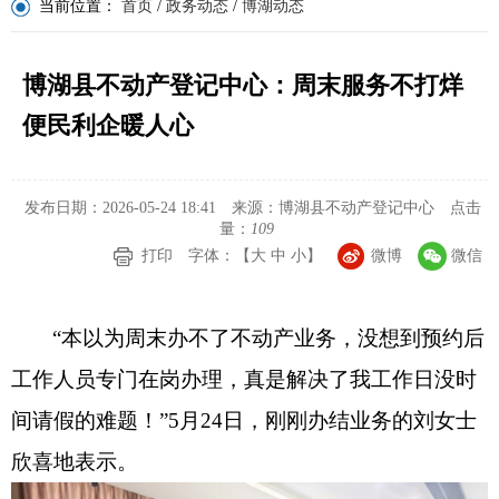
当前位置：
首页
/
政务动态
/
博湖动态
博湖县不动产登记中心：周末服务不打烊
便民利企暖人心
发布日期：2026-05-24 18:41
来源：博湖县不动产登记中心
点击
量：
109
打印
字体：【
大
中
小
】
微博
微信
“本以为周末办不了不动产业务，没想到预约后
工作人员专门在岗办理，真是解决了我工作日没时
间请假的难题！”
5
月
24
日，刚刚办结业务的刘女士
欣喜地表示。