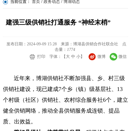
当前位置：
首页
/
政务动态
/
博湖动态
建强三级供销社打通服务 “神经末梢”
发布日期：2024-09-09 15:28
来源：博湖县供销合作社联合社
点
击量：
1774
打印
字体：【
大
中
小
】
微博
微信
近年来，
博湖供销社
不断加强
县
、乡、村三级
供销社建设，现已建成
7
个
乡（
镇
）
级基层社、
1
3
个村级（社区）供销社、农村综合服务社
6
个，建立
健全供销网络，推动全
县
供销服务成连锁、提品
质、出效益。