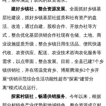
吨，基本满足了农民的农资需求
。
建好乡镇社，整合资源发展
。
全面抓好乡镇基
层社建设，抓好乡镇基层社提质和社有资产的盘
活、改造，通过自建、股权合作、开放办社等方
式，整合优化基层供销合作社现有仓储、土地、商
业设施提质升级，整合乡镇日用生活品、便民快递
代收、农资供应、配送、农业技术咨询农化服务等
需求，以点带面，整合发展。目前，全
县
已建
7
个乡
镇供销社，并在
塔温觉肯乡
、
博斯腾湖乡
2
个乡开
展
“
供销示范
综合生活功能性超市
”探索“建管分
离”模式试点运行。
探索村级社，畅通供销服务
。
今年以来，根据
部分村
特色产业
优势和地域特色，整合资源成立村