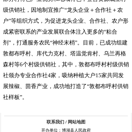
级供销社，因地制宜推广
“龙头企业＋合作社＋农
户”等组织方式，为促进龙头企业、合作社、农户形
成紧密联系的产业发展联合体注入更多的“粘合
剂”，打通服务农民“神经末梢”。目前，已成功组建
敦都布呼村
、
库代力克村
、
塔温觉肯村
、
乌兰再格
森村
等
6
个村级供销社，其中，
敦都布呼村
村级供销
社领办专业合作社
4
家，吸纳种植大户
15
家共同发
展辣椒
、
茴香
产业，成功地打造了
“
敦都布呼
村供销
社样板
”。
联系我们
/
网站地图
开办单位：博湖县人民政府