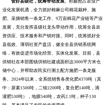
管好
县
级社，统筹带动发展
。
积极抢占农业产
业化发展机遇，全力抓好
棉麻公司棉花栽种、施
肥、采摘销售一条龙工作
、
9
万亩
棉花
产业链等产业
发展，充分发挥
县
级社龙头带动作用，统筹全
县
农
资供应、技术服务和产销对接。同时，统筹抓好全
县
低效、薄弱社资产盘活，健全全
县
供销系统网
络，有效促进市场化经营、实体化发展。目前，
县
供销社在本部图镇供销社
建成面积达
3
000平方米
仓
储中心，并帮助农民实行测土配方施肥一条龙服
务
。
202
4
年以来，全系统销售各类化肥
4370
吨（其
中：尿素
1500
吨，二铵
2200
吨，复合肥
140
吨，滴
灌肥
530
吨），地膜
540
吨，农药
2.1
吨，
种子
130