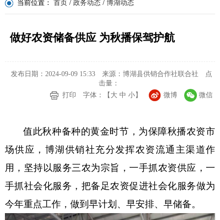
当前位置：
首页
/
政务动态
/
博湖动态
做好农资储备供应 为秋播保驾护航
发布日期：2024-09-09 15:33
来源：博湖县供销合作社联合社
点
击量：
打印
字体：【
大
中
小
】
微博
微信
值此秋种备种的黄金时节，为保障秋播农资市
场供应，
博湖
供销社充分发挥农资流通主渠道作
用，坚持以服务三农为宗旨，一手抓农资供应，一
手抓社会化服务，把备足农资促进社会化服务做为
今年重点工作，做到早计划、早安排、早储备。