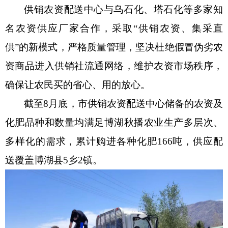
供销农资配送中心与
乌石化、塔石化
等多家知
名农资供应厂家合作，采取
“供销农资、集采直
供”的新模式，严格质量管理，坚决杜绝假冒伪劣农
资商品进入供销社流通网络，维护农资市场秩序，
确保让农民买的省心、用的放心。
截至
8月底，市供销农资配送中心储备的农资及
化肥品种和数量均满足
博湖
秋播农业生产多层次、
多样化的需求，累计购进各种化肥
166吨，供应配
送覆盖
博湖县
5
乡
2
镇。