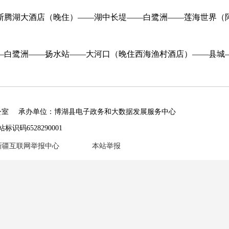
斯腾湖大酒店（晚住）——湖中长堤——白鹭洲——莲海世界（
—白鹭洲——扬水站——大河口（晚住西海渔村酒店）——县城
公室
承办单位：博湖县电子政务和大数据发展服务中心
标识码6528290001
新疆互联网举报中心
本站举报