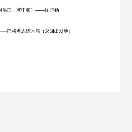
阿洪口，就中餐）——库尔勒
——巴格希恩随木庙（返回出发地）