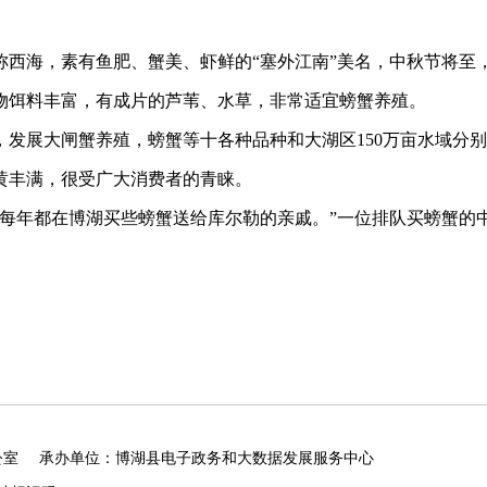
称西海，素有鱼肥、蟹美、虾鲜的
“
塞外江南
”
美名，中秋节将至
物饵料丰富，有成片的芦苇、水草，非常适宜螃蟹养殖。
，发展大闸蟹养殖，螃蟹等十各种品种和大湖区
150
万亩水域分别
黄丰满，很受广大消费者的青睐。
每年都在博湖买些螃蟹送给库尔勒的亲戚。
”
一位排队买螃蟹的
公室
承办单位：博湖县电子政务和大数据发展服务中心