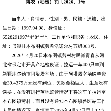
博农（动检）罚〔
2026
〕
1
号
当事人：肖情春、性别：男、民族：汉族、出
生日期：
1997.04.08
、身份证：
6528291997*4*8****
、工作单位和职务：农民、住
址：
博湖县本布图镇劳希浩诺尔村五组
063
号
。
2026
年
4
月
20
日本布图镇劳村村民肖青春从河
北省保定市开具产地检疫证，拉运一车
400
只羊到
新疆库尔勒市阿塔屠宰场，由于阿塔屠宰场购羊资
金
39.4375
万元没有到位，欠款金额巨大，生意没有
谈妥，在没有进行落地监管情况下将这车羊拉运至
本布图镇劳村，而且没有通知本布图镇兽医站工作
人员的情况下，肖情春于
2026
年
4
月
22
日早上
12
点