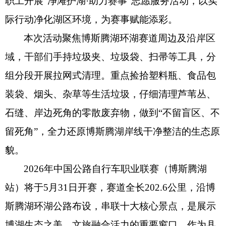
职工开展“净滩护湖·助力赛事”志愿服务活动，以实
际行动净化湖区环境，为赛事赋能添彩。
本次活动聚焦博斯腾湖环湖赛道周边及沿岸区
域，
干部们
手持垃圾夹、垃圾袋、扫帚等工具，分
组分段开展拉网式清理。重点捡拾塑料瓶、食品包
装袋、烟头、杂草等生活垃圾，仔细清理芦苇丛、
石缝、岸边死角的零散废弃物，做到
“不留盲区、不
留死角”，全力还原博斯腾湖岸线干净整洁的生态原
貌。
2026年中国公路自行车职业联赛（博斯腾湖
站）将于5月31日开赛，赛道全长202.6公里，沿博
斯腾湖环湖公路布设，串联十大核心景点，是展示
博湖生态之美、文旅融合活力的重要窗口。作为县