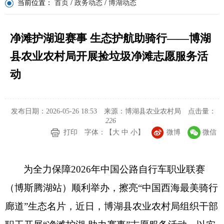
当前位置：
首页
/
政务动态
/
博湖动态
净滩护湖迎赛事 生态护航助骑行——博湖
县农业农村局开展捡垃圾净滩志愿服务活
动
发布日期：2026-05-26 18:53
来源：博湖县农业农村局
点击量：
226
打印
字体：【
大
中
小
】
微博
微信
为全力保障
2026年中国公路自行车职业联赛
（博斯腾湖站）顺利举办，擦亮“中国西海最美骑行
廊道”生态名片，近日，博湖县农业农村局组织干部