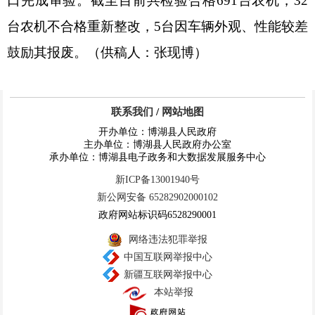
口完成审验。
截至目前共检验合格
691
台农机，
32
台农机不合格重新整改，
5
台因车辆外观、性能较差
鼓励其报废。（供稿人：张现博）
联系我们
/
网站地图
开办单位：博湖县人民政府
主办单位：博湖县人民政府办公室
承办单位：博湖县电子政务和大数据发展服务中心
新ICP备13001940号
新公网安备 65282902000102
政府网站标识码6528290001
网络违法犯罪举报
中国互联网举报中心
新疆互联网举报中心
本站举报